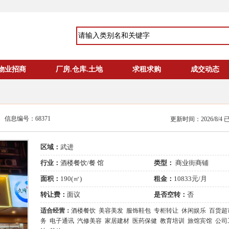
物业招商
厂房.仓库.土地
求租求购
成交动态
信息编号：68371
更新时间：2026/8/4
区域：
武进
行业：
酒楼餐饮/餐 馆
类型：
商业街商铺
面积：
190(㎡)
租金：
10833元/月
转让费：
面议
是否空转：
否
适合经营：
酒楼餐饮 美容美发 服饰鞋包 专柜转让 休闲娱乐 百货超
务 电子通讯 汽修美容 家居建材 医药保健 教育培训 旅馆宾馆 公司