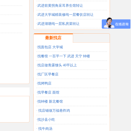
·武进前黄拐角采耳养生馆转让
·武进大学城精装修纯一层餐饮店转让
·武进湖塘纯一层私房菜转让
最新找店
·找面包店 大学城
·找餐馆 一百平一下 武进 天宁 钟楼
·找店做青露馒头 40平以上
·找厂区早餐店
·找烤鸭店
·找早餐店 面馆
·找钟楼 新北餐馆
· 找店铺做万福巷炸鸡
·找沙县小吃
· 找牛肉汤