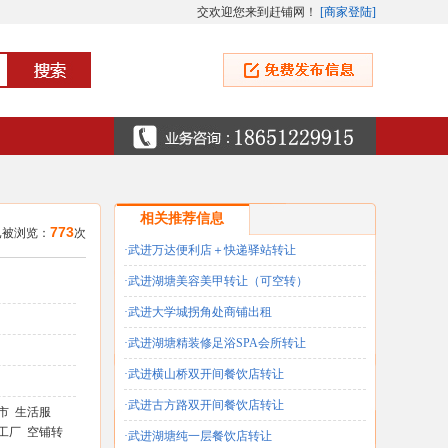
交欢迎您来到赶铺网！
[
商家登陆
]
相关推荐信息
773
 已被浏览：
次
·武进万达便利店＋快递驿站转让
·武进湖塘美容美甲转让（可空转）
·武进大学城拐角处商铺出租
·武进湖塘精装修足浴SPA会所转让
·武进横山桥双开间餐饮店转让
·武进古方路双开间餐饮店转让
市 生活服
工厂 空铺转
·武进湖塘纯一层餐饮店转让